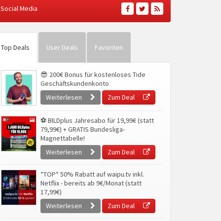
Social Media
Top Deals
User Deals
Favoriten
😎 200€ Bonus für kostenloses Tide
Geschäftskundenkonto
Weiterlesen
Zum Deal
⚽ BILDplus Jahresabo für 19,99€ (statt
79,99€) + GRATIS Bundesliga-
Magnettabelle!
Weiterlesen
Zum Deal
*TOP* 50% Rabatt auf waipu.tv inkl.
Netflix - bereits ab 9€/Monat (statt
17,99€)
Weiterlesen
Zum Deal