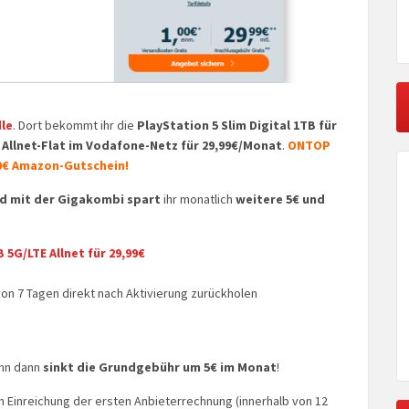
le
. Dort bekommt ihr die
PlayStation 5 Slim Digital 1TB für
 Allnet-Flat im Vodafone-Netz für 29,99€/Monat
.
ONTOP
0€ Amazon-Gutschein!
d mit der
Gigakombi
spart
ihr monatlich
weitere 5€ und
B 5G/LTE Allnet für 29,99€
on 7 Tagen direkt nach Aktivierung zurückholen
enn dann
sinkt die Grundgebühr um 5€ im Monat
!
ch Einreichung der ersten Anbieterrechnung (innerhalb von 12