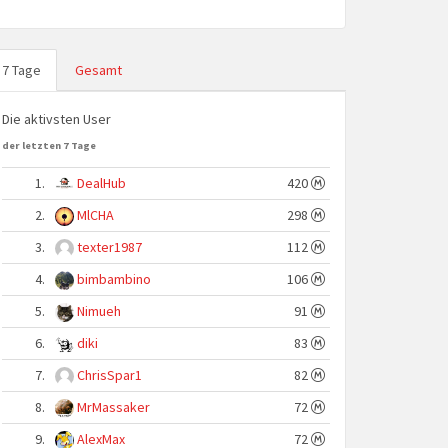
7 Tage
Gesamt
Die aktivsten User
der letzten 7 Tage
1.
DealHub
420
2.
MlCHA
298
3.
texter1987
112
4.
bimbambino
106
5.
Nimueh
91
6.
diki
83
7.
ChrisSpar1
82
8.
MrMassaker
72
9.
AlexMax
72