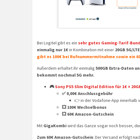
Bei Logitel gibt es ein
sehr gutes Gaming-Tarif-Bund
einmalig nur 1€
in Kombination mit einer
20GB 5G/LTE
gibt es 100€ bei Rufnummermitnahme sowie ein 6
Außerdem erhaltet ihr einmalig
500GB Extra-Daten un
bekommt nochmal 5G mehr.
🎮
Sony PS5 Slim Digital Edition für 1€ + 20G
✅ 0,00€ Anschlussgebühr
👉 in der Vodafone-App innerhalb v
💥 100€ Wechselbonus
💥 60€ Amazon-Gutschein
Mit
GigaKombi
wird das Ganze sogar noch besser, d
Zum 60€ Amazon-Gutschein
: Der Versand erfolgt na