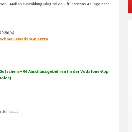
er E-Mail an
auszahlung@logitel.de
– frühestens 42 Tage nach
0 MBit/s)
chmal jeweils 5GB extra
 Gutschein + 0€ Anschlussgebühren (In der Vodafone-App
holen)
atten lasst