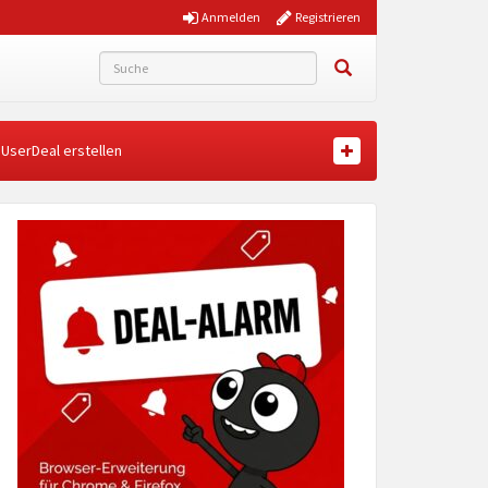
Anmelden
Registrieren
UserDeal erstellen