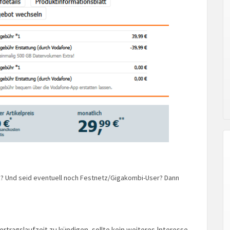
etz? Und seid eventuell noch Festnetz/Gigakombi-User? Dann
rtragslaufzeit zu kündigen, sollte kein weiteres Interesse