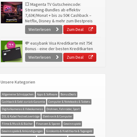
💥 Magenta TV Gutscheincode:
Streaming-Bundles ab effektiv
7,63€/Monat + bis zu 50€ Cashback –
Netflix, Disney & mehr zum Bestpreis
Weiterlesen
Zum Deal
💸 easybank Visa Kreditkarte mit 75€
Bonus - eine der besten Kreditkarten
Weiterlesen
Zum Deal
Unsere Kategorien
Allgemeine Schnäppchen
Apps & Software
BonusDeals
Cashback & Geld-zurück-Garantie
Computer & Notebooks & Tablets
Digitalkameras & Videokameras
Drohnen, Fahrräder, Sport
DSL & Kabel Festnetzverträge
Elektronik & Computer
Filme & Musik & Bücher
Finanzen & Sparen
Gewinnspiele
Gewinnspiele & Ankündigungen
Girokonto & Kreditkarte & Tagesgeld