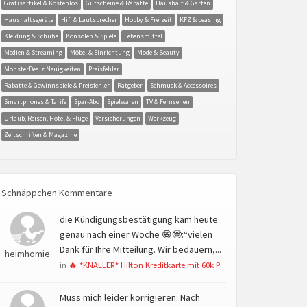
Gratisartikel & Kostenlos
Gutscheine & Rabatte
Haushalt & Garten
Haushaltsgeräte
Hifi & Lautsprecher
Hobby & Freizeit
KFZ & Leasing
Kleidung & Schuhe
Konsolen & Spiele
Lebensmittel
Medien & Streaming
Möbel & Einrichtung
Mode & Beauty
MonsterDealz Neuigkeiten
Preisfehler
Rabatte & Gewinnspiele & Preisfehler
Ratgeber
Schmuck & Accessoires
Smartphones & Tarife
Spar-Abo
Spielwaren
TV & Fernsehen
Urlaub, Reisen, Hotel & Flüge
Versicherungen
Werkzeug
Zeitschriften & Magazine
Schnäppchen Kommentare
die Kündigungsbestätigung kam heute
genau nach einer Woche 😁🤓:“vielen
Dank für Ihre Mitteilung. Wir bedauern,...
heimhomie
in
🔥 *KNALLER* Hilton Kreditkarte mit 60k P
Muss mich leider korrigieren: Nach