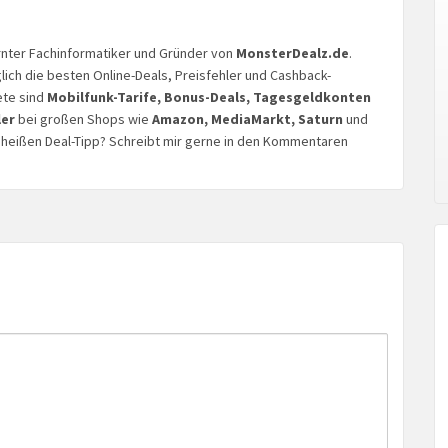
lernter Fachinformatiker und Gründer von
MonsterDealz.de
.
glich die besten Online-Deals, Preisfehler und Cashback-
ete sind
Mobilfunk-Tarife, Bonus-Deals, Tagesgeldkonten
ler
bei großen Shops wie
Amazon, MediaMarkt, Saturn
und
n heißen Deal-Tipp? Schreibt mir gerne in den Kommentaren