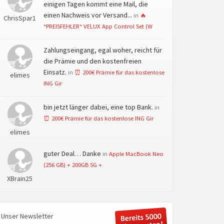
einigen Tagen kommt eine Mail, die
einen Nachweis vor Versand...
in
🔥
ChrisSpar1
*PREISFEHLER* VELUX App Control Set (W
Zahlungseingang, egal woher, reicht für
die Prämie und den kostenfreien
Einsatz.
in
⏰ 200€ Prämie für das kostenlose
elimes
ING Gir
bin jetzt länger dabei, eine top Bank.
in
⏰ 200€ Prämie für das kostenlose ING Gir
elimes
guter Deal… Danke
in
Apple MacBook Neo
(256 GB) + 200GB 5G +
XBrain25
Unser Newsletter