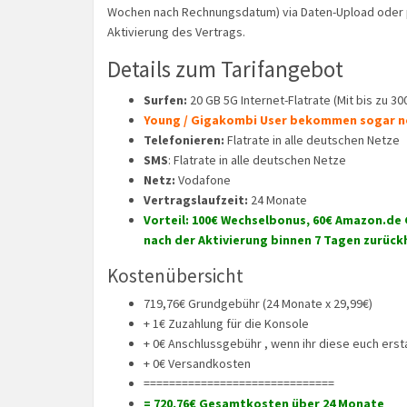
Wochen nach Rechnungsdatum) via Daten-Upload oder p
Aktivierung des Vertrags.
Details zum Tarifangebot
Surfen:
20 GB 5G Internet-Flatrate (Mit bis zu 30
Young / Gigakombi User bekommen sogar no
Telefonieren:
Flatrate in alle deutschen Netze
SMS
: Flatrate in alle deutschen Netze
Netz:
Vodafone
Vertragslaufzeit:
24 Monate
Vorteil: 100€ Wechselbonus, 60€ Amazon.de
nach der Aktivierung binnen 7 Tagen zurück
Kostenübersicht
719,76€ Grundgebühr (24 Monate x 29,99€)
+ 1€ Zuzahlung für die Konsole
+ 0€ Anschlussgebühr , wenn ihr diese euch erst
+ 0€ Versandkosten
==============================
= 720,76€ Gesamtkosten über 24 Monate