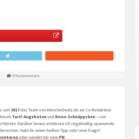
0 Kommentare
ke seit
2017
das Team von MonsterDealz.de als Co-Redakteur.
aktiven
Tarif-Angeboten
und
Reise-Schnäppchen
– von
euzfahrten. Darüber hinaus entdecke ich regelmäßig spannende
Bereichen. Habt ihr einen heißen Tipp oder eine Frage?
mentaren
oder sendet mir eine
PN
.