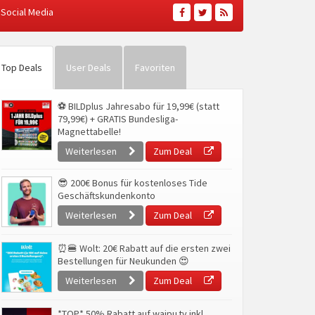
Social Media
Top Deals
User Deals
Favoriten
⚽ BILDplus Jahresabo für 19,99€ (statt
79,99€) + GRATIS Bundesliga-
Magnettabelle!
Weiterlesen
Zum Deal
😎 200€ Bonus für kostenloses Tide
Geschäftskundenkonto
Weiterlesen
Zum Deal
⏰🍔 Wolt: 20€ Rabatt auf die ersten zwei
Bestellungen für Neukunden 😍
Weiterlesen
Zum Deal
*TOP* 50% Rabatt auf waipu.tv inkl.