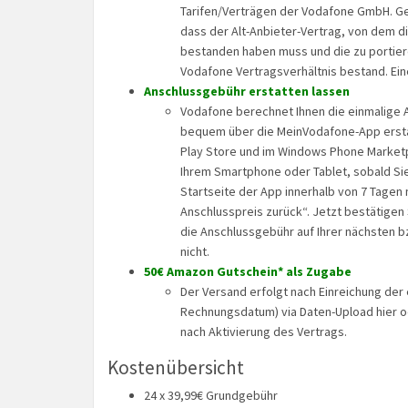
Tarifen/Verträgen der Vodafone GmbH. Gen
dass der Alt-Anbieter-Vertrag, von dem 
bestanden haben muss und die zu portier
Vodafone Vertragsverhältnis bestand. Eine
Anschlussgebühr erstatten lassen
Vodafone berechnet Ihnen die einmalige A
bequem über die MeinVodafone-App erstat
Play Store und im Windows Phone Marketpl
Ihrem Smartphone oder Tablet, sobald Si
Startseite der App innerhalb von 7 Tagen n
Anschlusspreis zurück“. Jetzt bestätigen 
die Anschlussgebühr auf Ihrer nächsten b
nicht.
50€ Amazon Gutschein* als Zugabe
Der Versand erfolgt nach Einreichung der
Rechnungsdatum) via Daten-Upload hier o
nach Aktivierung des Vertrags.
Kostenübersicht
24 x 39,99€ Grundgebühr