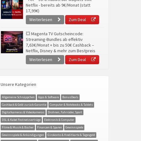
Netflix - bereits ab 9€/Monat (statt
17,99€)
Weiterlesen
Zum Deal
💥 Magenta TV Gutscheincode:
Streaming-Bundles ab effektiv
7,63€/Monat + bis zu 50€ Cashback –
Netflix, Disney & mehr zum Bestpreis
Weiterlesen
Zum Deal
Unsere Kategorien
Allgemeine Schnäppchen
Apps & Software
BonusDeals
Cashback & Geld-zurück-Garantie
Computer & Notebooks & Tablets
Digitalkameras & Videokameras
Drohnen, Fahrräder, Sport
DSL & Kabel Festnetzverträge
Elektronik & Computer
Filme & Musik & Bücher
Finanzen & Sparen
Gewinnspiele
Gewinnspiele & Ankündigungen
Girokonto & Kreditkarte & Tagesgeld