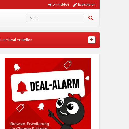
Anmelden
Registrieren
UserDeal erstellen