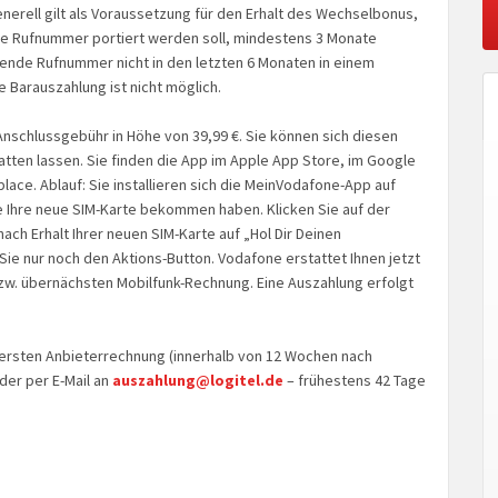
erell gilt als Voraussetzung für den Erhalt des Wechselbonus,
die Rufnummer portiert werden soll, mindestens 3 Monate
ende Rufnummer nicht in den letzten 6 Monaten in einem
 Barauszahlung ist nicht möglich.
nschlussgebühr in Höhe von 39,99 €. Sie können sich diesen
ten lassen. Sie finden die App im Apple App Store, im Google
ace. Ablauf: Sie installieren sich die MeinVodafone-App auf
e Ihre neue SIM-Karte bekommen haben. Klicken Sie auf der
ach Erhalt Ihrer neuen SIM-Karte auf „Hol Dir Deinen
Sie nur noch den Aktions-Button. Vodafone erstattet Ihnen jetzt
zw. übernächsten Mobilfunk-Rechnung. Eine Auszahlung erfolgt
 ersten Anbieterrechnung (innerhalb von 12 Wochen nach
der per E-Mail an
auszahlung@logitel.de
– frühestens 42 Tage