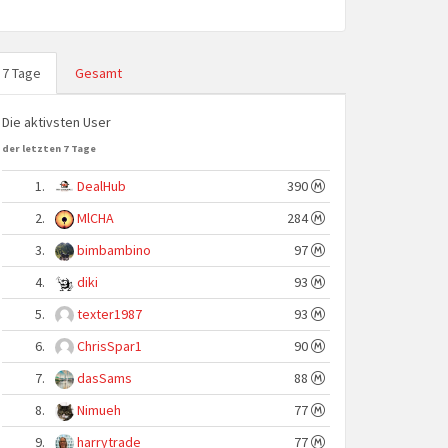
7 Tage
Gesamt
Die aktivsten User
der letzten 7 Tage
1.
DealHub
390
2.
MlCHA
284
3.
bimbambino
97
4.
diki
93
5.
texter1987
93
6.
ChrisSpar1
90
7.
dasSams
88
8.
Nimueh
77
9.
harrytrade
77