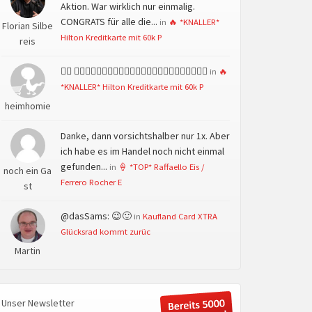
Aktion. War wirklich nur einmalig.
CONGRATS für alle die...
in
🔥 *KNALLER*
Florian Silbe
Hilton Kreditkarte mit 60k P
reis
👍🏻 👍🏻👍🏻👍🏻👍🏻👍🏻👍🏻👍🏻👍🏻👍🏻👍🏻👍🏻👍🏻
in
🔥
*KNALLER* Hilton Kreditkarte mit 60k P
heimhomie
Danke, dann vorsichtshalber nur 1x. Aber
ich habe es im Handel noch nicht einmal
gefunden...
in
🍦 *TOP* Raffaello Eis /
noch ein Ga
Ferrero Rocher E
st
@dasSams: 😉🙂
in
Kaufland Card XTRA
Glücksrad kommt zurüc
Martin
Unser Newsletter