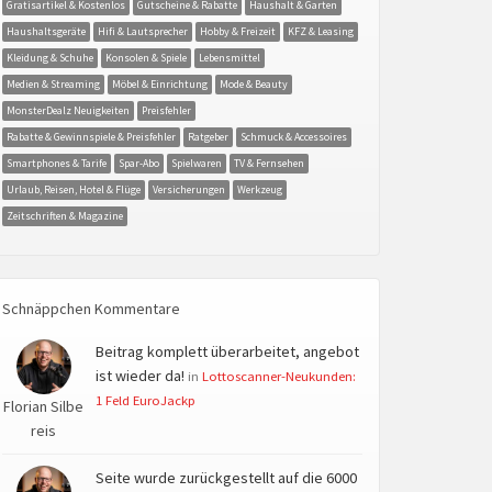
Gratisartikel & Kostenlos
Gutscheine & Rabatte
Haushalt & Garten
Haushaltsgeräte
Hifi & Lautsprecher
Hobby & Freizeit
KFZ & Leasing
Kleidung & Schuhe
Konsolen & Spiele
Lebensmittel
Medien & Streaming
Möbel & Einrichtung
Mode & Beauty
MonsterDealz Neuigkeiten
Preisfehler
Rabatte & Gewinnspiele & Preisfehler
Ratgeber
Schmuck & Accessoires
Smartphones & Tarife
Spar-Abo
Spielwaren
TV & Fernsehen
Urlaub, Reisen, Hotel & Flüge
Versicherungen
Werkzeug
Zeitschriften & Magazine
Schnäppchen Kommentare
Beitrag komplett überarbeitet, angebot
ist wieder da!
in
Lottoscanner-Neukunden:
1 Feld EuroJackp
Florian Silbe
reis
Seite wurde zurückgestellt auf die 6000