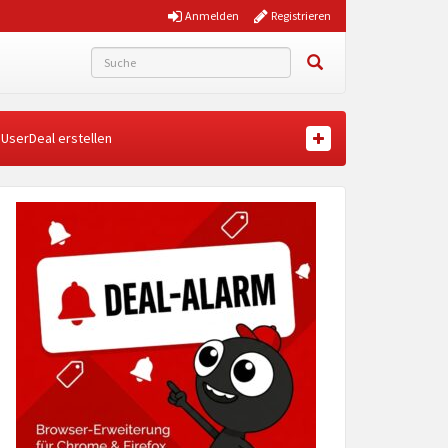
Anmelden
Registrieren
UserDeal erstellen