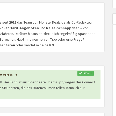
ke seit
2017
das Team von MonsterDealz.de als Co-Redakteur.
aktiven
Tarif-Angeboten
und
Reise-Schnäppchen
– von
euzfahrten. Darüber hinaus entdecke ich regelmäßig spannende
Bereichen. Habt ihr einen heißen Tipp oder eine Frage?
mentaren
oder sendet mir eine
PN
.
hilfreich
ntworten
#
lt. Der Tarif ist auch der beste überhaupt, wegen der Connect
 SIM-Karten, die das Datenvolumen teilen. Kann ich nur