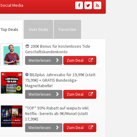
Social Media
Top Deals
User Deals
Favoriten
😎 200€ Bonus für kostenloses Tide
Geschäftskundenkonto
Weiterlesen
Zum Deal
⚽ BILDplus Jahresabo für 19,99€ (statt
79,99€) + GRATIS Bundesliga-
Magnettabelle!
Weiterlesen
Zum Deal
*TOP* 50% Rabatt auf waipu.tv inkl.
Netflix - bereits ab 9€/Monat (statt
17,99€)
Weiterlesen
Zum Deal