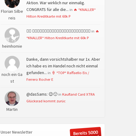
Aktion. War wirklich nur einmalig.
CONGRATS für alle die...
in
🔥 *KNALLER*
Florian Silbe
Hilton Kreditkarte mit 60k P
reis
👍🏻 👍🏻👍🏻👍🏻👍🏻👍🏻👍🏻👍🏻👍🏻👍🏻👍🏻👍🏻👍🏻
in
🔥
*KNALLER* Hilton Kreditkarte mit 60k P
heimhomie
Danke, dann vorsichtshalber nur 1x. Aber
ich habe es im Handel noch nicht einmal
gefunden...
in
🍦 *TOP* Raffaello Eis /
noch ein Ga
Ferrero Rocher E
st
@dasSams: 😉🙂
in
Kaufland Card XTRA
Glücksrad kommt zurüc
Martin
Unser Newsletter