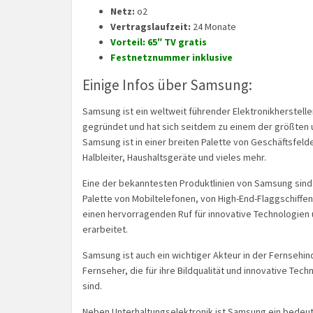
Netz:
o2
Vertragslaufzeit:
24 Monate
Vorteil: 65″ TV gratis
Festnetznummer inklusive
Einige Infos über Samsung:
Samsung ist ein weltweit führender Elektronikherstell
gegründet und hat sich seitdem zu einem der größten
Samsung ist in einer breiten Palette von Geschäftsfeld
Halbleiter, Haushaltsgeräte und vieles mehr.
Eine der bekanntesten Produktlinien von Samsung sind 
Palette von Mobiltelefonen, von High-End-Flaggschiffen
einen hervorragenden Ruf für innovative Technologi
erarbeitet.
Samsung ist auch ein wichtiger Akteur in der Fernsehi
Fernseher, die für ihre Bildqualität und innovative T
sind.
Neben Unterhaltungselektronik ist Samsung ein bedeute