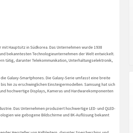
er mit Hauptsitz in Südkorea. Das Unternehmen wurde 1938
 und bekanntesten Technologieunternehmen der Welt entwickelt.
ern tätig, darunter Telekommunikation, Unterhaltungselektronik,
die Galaxy-Smartphones. Die Galaxy-Serie umfasst eine breite
 bis hin zu erschwinglichen Einsteigermodellen. Samsung hat sich
en und hochwertige Displays, Kameras und Hardwarekomponenten
ndustrie. Das Unternehmen produziert hochwertige LED- und QLED-
echnologien wie gebogene Bildschirme und 8K-Auflösung bekannt
nder Hersteller von Halbleitern, darunter Speicherchips und