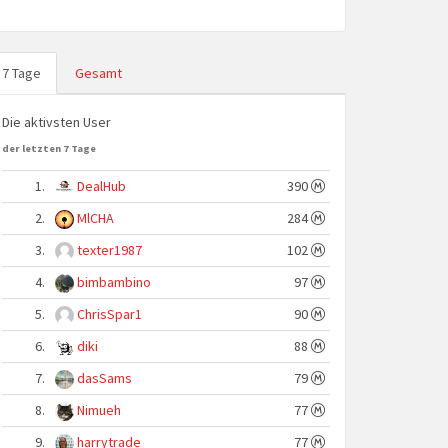
7 Tage
Gesamt
Die aktivsten User
der letzten 7 Tage
1.
DealHub
390
2.
MlCHA
284
3.
texter1987
102
4.
bimbambino
97
5.
ChrisSpar1
90
6.
diki
88
7.
dasSams
79
8.
Nimueh
77
9.
harrytrade
77