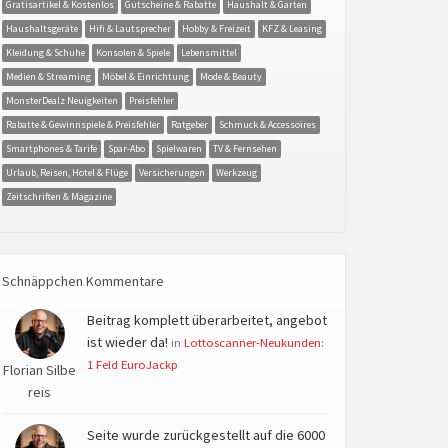
Gratisartikel & Kostenlos
Gutscheine & Rabatte
Haushalt & Garten
Haushaltsgeräte
Hifi & Lautsprecher
Hobby & Freizeit
KFZ & Leasing
Kleidung & Schuhe
Konsolen & Spiele
Lebensmittel
Medien & Streaming
Möbel & Einrichtung
Mode & Beauty
MonsterDealz Neuigkeiten
Preisfehler
Rabatte & Gewinnspiele & Preisfehler
Ratgeber
Schmuck & Accessoires
Smartphones & Tarife
Spar-Abo
Spielwaren
TV & Fernsehen
Urlaub, Reisen, Hotel & Flüge
Versicherungen
Werkzeug
Zeitschriften & Magazine
Schnäppchen Kommentare
Beitrag komplett überarbeitet, angebot
ist wieder da!
in
Lottoscanner-Neukunden:
1 Feld EuroJackp
Florian Silbe
reis
Seite wurde zurückgestellt auf die 6000