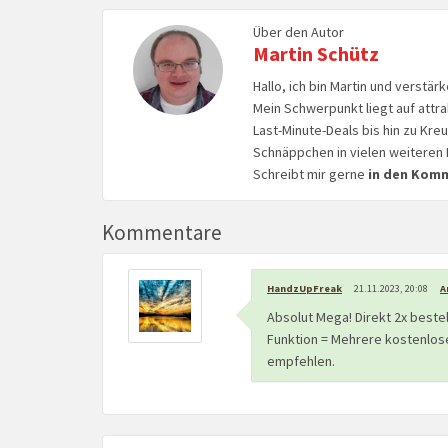
Über den Autor
Martin Schütz
Hallo, ich bin Martin und verstär
Mein Schwerpunkt liegt auf attr
Last-Minute-Deals bis hin zu Kr
Schnäppchen in vielen weiteren 
Schreibt mir gerne
in den Kom
Kommentare
HandzUpFreak
21.11.2023, 20:08
A
Absolut Mega! Direkt 2x bestel
Funktion = Mehrere kostenlose
empfehlen.