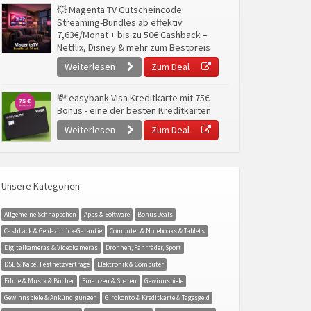
💥 Magenta TV Gutscheincode:
Streaming-Bundles ab effektiv
7,63€/Monat + bis zu 50€ Cashback –
Netflix, Disney & mehr zum Bestpreis
Weiterlesen
Zum Deal
💸 easybank Visa Kreditkarte mit 75€
Bonus - eine der besten Kreditkarten
Weiterlesen
Zum Deal
Unsere Kategorien
Allgemeine Schnäppchen
Apps & Software
BonusDeals
Cashback & Geld-zurück-Garantie
Computer & Notebooks & Tablets
Digitalkameras & Videokameras
Drohnen, Fahrräder, Sport
DSL & Kabel Festnetzverträge
Elektronik & Computer
Filme & Musik & Bücher
Finanzen & Sparen
Gewinnspiele
Gewinnspiele & Ankündigungen
Girokonto & Kreditkarte & Tagesgeld