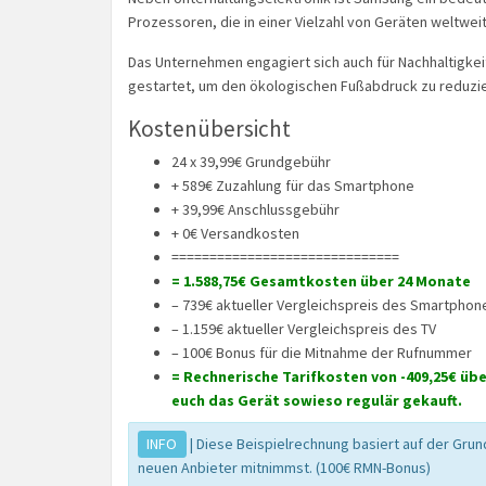
Prozessoren, die in einer Vielzahl von Geräten weltwei
Das Unternehmen engagiert sich auch für Nachhaltigkeit
gestartet, um den ökologischen Fußabdruck zu reduzie
Kostenübersicht
24 x 39,99€ Grundgebühr
+ 589€ Zuzahlung für das Smartphone
+ 39,99€ Anschlussgebühr
+ 0€ Versandkosten
==============================
= 1.588,75€ Gesamtkosten über 24 Monate
– 739€ aktueller Vergleichspreis des Smartphon
– 1.159€ aktueller Vergleichspreis des TV
– 100€ Bonus für die Mitnahme der Rufnummer
= Rechnerische Tarifkosten von -409,25€ über
euch das Gerät sowieso regulär gekauft.
INFO
| Diese Beispielrechnung basiert auf der Gru
neuen Anbieter mitnimmst. (100€ RMN-Bonus)