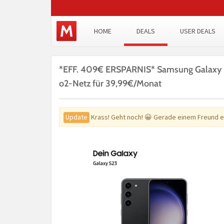
HOME
DEALS
USER DEALS
*EFF. 409€ ERSPARNIS* Samsung Galaxy S2
o2-Netz für 39,99€/Monat
Update
Krass! Geht noch! 😀 Gerade einem Freund 