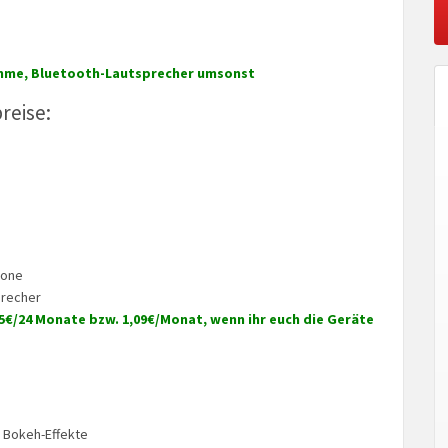
ahme, Bluetooth-Lautsprecher umsonst
reise:
hone
precher
25€/24 Monate bzw. 1,09€/Monat, wenn ihr euch die Geräte
 Bokeh-Effekte