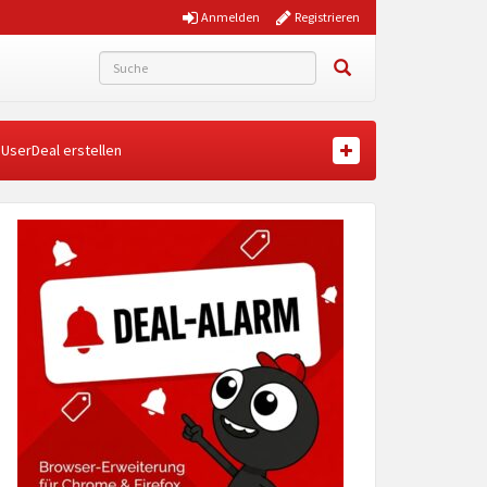
Anmelden
Registrieren
UserDeal erstellen