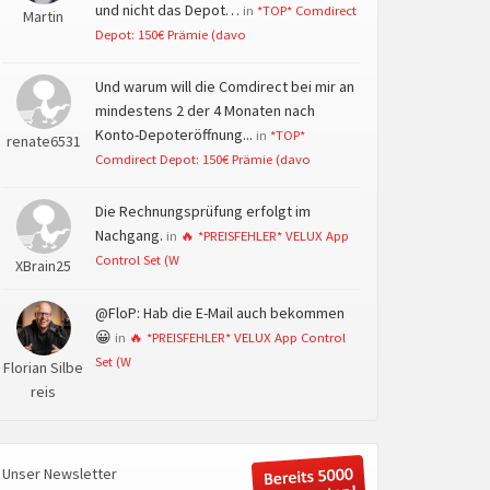
und nicht das Depot…
in
*TOP* Comdirect
Martin
Depot: 150€ Prämie (davo
Und warum will die Comdirect bei mir an
mindestens 2 der 4 Monaten nach
Konto-Depoteröffnung...
in
*TOP*
renate6531
Comdirect Depot: 150€ Prämie (davo
Die Rechnungsprüfung erfolgt im
Nachgang.
in
🔥 *PREISFEHLER* VELUX App
Control Set (W
XBrain25
@FloP: Hab die E-Mail auch bekommen
😀
in
🔥 *PREISFEHLER* VELUX App Control
Set (W
Florian Silbe
reis
Unser Newsletter