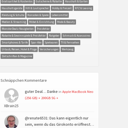
Gratisartikel & Kostenlos
Gutscheine & Rabatte
Haushalt & Garten
Haushaltsgeräte
Hifi & Lautsprecher
Hobby & Freizeit
KFZ & Leasing
Kleidung & Schuhe
Konsolen & Spiele
Lebensmittel
Medien & Streaming
Möbel & Einrichtung
Mode & Beauty
MonsterDealz Neuigkeiten
Preisfehler
Rabatte & Gewinnspiele & Preisfehler
Ratgeber
Schmuck & Accessoires
Smartphones & Tarife
Spar-Abo
Spielwaren
TV & Fernsehen
Urlaub, Reisen, Hotel & Flüge
Versicherungen
Werkzeug
Zeitschriften & Magazine
Schnäppchen Kommentare
guter Deal… Danke
in
Apple MacBook Neo
(256 GB) + 200GB 5G +
XBrain25
@renate6531: Das kann eigentlich nur
sein, wenn du das Girokonto eröffnest…