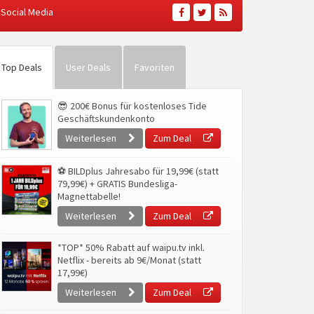
Social Media
Top Deals
User Deals
Favoriten
😎 200€ Bonus für kostenloses Tide
Geschäftskundenkonto
Weiterlesen
Zum Deal
⚽ BILDplus Jahresabo für 19,99€ (statt
79,99€) + GRATIS Bundesliga-
Magnettabelle!
Weiterlesen
Zum Deal
*TOP* 50% Rabatt auf waipu.tv inkl.
Netflix - bereits ab 9€/Monat (statt
17,99€)
Weiterlesen
Zum Deal