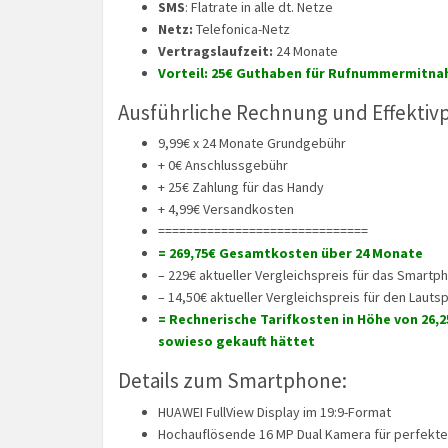
SMS
: Flatrate in alle dt. Netze
Netz:
Telefonica-Netz
Vertragslaufzeit:
24 Monate
Vorteil: 25€ Guthaben für Rufnummermitn
Ausführliche Rechnung und Effektivp
9,99€ x 24 Monate Grundgebühr
+ 0€ Anschlussgebühr
+ 25€ Zahlung für das Handy
+ 4,99€ Versandkosten
==============================
= 269,75€ Gesamtkosten über 24 Monate
– 229€ aktueller Vergleichspreis für das Smartp
– 14,50€ aktueller Vergleichspreis für den Lauts
= Rechnerische Tarifkosten in Höhe von 26,
sowieso gekauft hättet
Details zum Smartphone:
HUAWEI FullView Display im 19:9-Format
Hochauflösende 16 MP Dual Kamera für perfekte