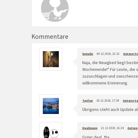
Kommentare
lemalix
09.12.2018, 22:16
Antwort
Naja, die Neuigkeit liegt best
Wochenende!" Für Leute, die si
zuzuschlagen und zwischenzeit
willkommene Erinnerung.
Tayfun
18.12.2018, 17:39
Antwort
Übrigens steht auch Update al
Dealmann
21.12.2018, 16:24
Antwo
Guter deal, thx