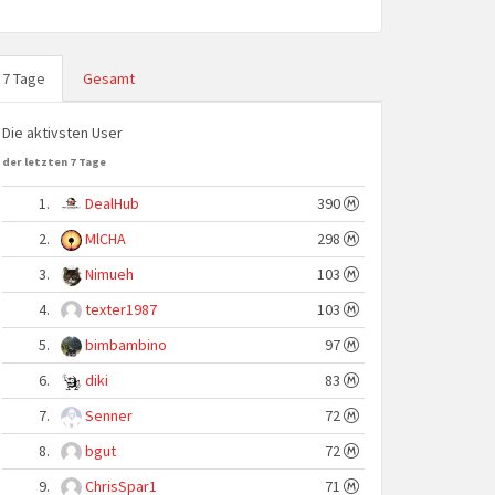
7 Tage
Gesamt
Die aktivsten User
der letzten 7 Tage
1.
DealHub
390
2.
MlCHA
298
3.
Nimueh
103
4.
texter1987
103
5.
bimbambino
97
6.
diki
83
7.
Senner
72
8.
bgut
72
9.
ChrisSpar1
71