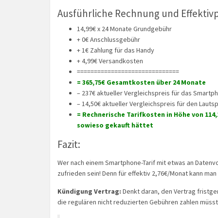
Ausführliche Rechnung und Effektivp
14,99€ x 24 Monate Grundgebühr
+ 0€ Anschlussgebühr
+ 1€ Zahlung für das Handy
+ 4,99€ Versandkosten
==============================
= 365,75€ Gesamtkosten über 24 Monate
– 237€ aktueller Vergleichspreis für das Smartp
– 14,50€ aktueller Vergleichspreis für den Lauts
= Rechnerische Tarifkosten in Höhe von 114
sowieso gekauft hättet
Fazit:
Wer nach einem Smartphone-Tarif mit etwas an Datenvo
zufrieden sein! Denn für effektiv 2,76€/Monat kann man 
Kündigung Vertrag:
Denkt daran, den Vertrag fristg
die regulären nicht reduzierten Gebühren zahlen müsst