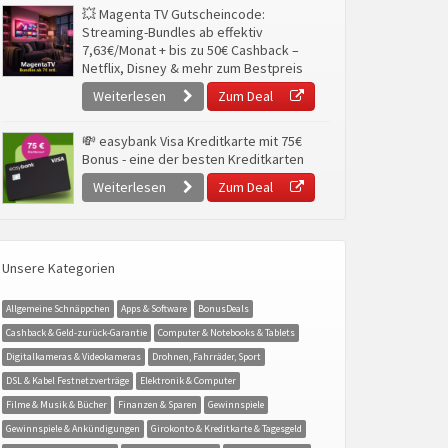
💥 Magenta TV Gutscheincode:
Streaming-Bundles ab effektiv
7,63€/Monat + bis zu 50€ Cashback –
Netflix, Disney & mehr zum Bestpreis
Weiterlesen
Zum Deal
💸 easybank Visa Kreditkarte mit 75€
Bonus - eine der besten Kreditkarten
Weiterlesen
Zum Deal
Unsere Kategorien
Allgemeine Schnäppchen
Apps & Software
BonusDeals
Cashback & Geld-zurück-Garantie
Computer & Notebooks & Tablets
Digitalkameras & Videokameras
Drohnen, Fahrräder, Sport
DSL & Kabel Festnetzverträge
Elektronik & Computer
Filme & Musik & Bücher
Finanzen & Sparen
Gewinnspiele
Gewinnspiele & Ankündigungen
Girokonto & Kreditkarte & Tagesgeld