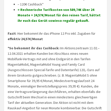
– 120€ Cashback*
= Rechnerische Tarifkosten von 589,74€ über 24
Monate = 24,57€/Monat für den reinen Tarif, hättet
ihr euch das Gerät sowieso regulär gekauft.
Fazit
: Hier bekommt ihr das iPhone 12 Pro inkl. Zugaben für
effektiv 24,57€/Monat
*So bekommt ihr das Cashback:
Im Aktionszeitraum 11.02.–
12.04.2021 erhalten Kunden bei Abschluss eines neuen
Mobilfunk-Vertrags mit und ohne Endgerät in den Tarifen
MagentaMobil, MagentaMobil Young und Family Card
(Ausgeschlossen Special-Tarife und Datentarife) 120,- Euro auf
ihrem Girokonto gutgeschrieben. (z. B. MagentaMobil S ohne
Smartphone für 39,95 €/Monat, Mindestvertragslaufzeit 24
Monate, einmaliger Bereitstellungspreis 39,95 €). Kunden, die
eine Vertragsverlängerung durchführen, erhalten ebenfalls die
Gutschrift beim Wechsel in einen mindestens gleichwertigen
Tarif der aktuellen Generation. Die Aktion ist nicht mit dem
Rauskauf-Angebot für neun Monate kombinierbar. Die Gutschrift