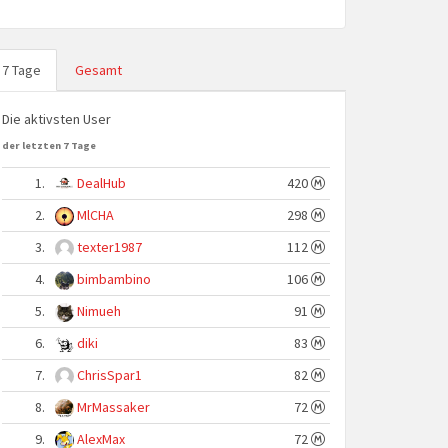
7 Tage
Gesamt
Die aktivsten User
der letzten 7 Tage
1.
DealHub
420
2.
MlCHA
298
3.
texter1987
112
4.
bimbambino
106
5.
Nimueh
91
6.
diki
83
7.
ChrisSpar1
82
8.
MrMassaker
72
9.
AlexMax
72