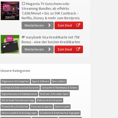
💥 Magenta TV Gutscheincode:
Streaming-Bundles ab effektiv
7,63€/Monat + bis zu 50€ Cashback –
Netflix, Disney & mehr zum Bestpreis
Weiterlesen
Zum Deal
💸 easybank Visa Kreditkarte mit 75€
Bonus - eine der besten Kreditkarten
Weiterlesen
Zum Deal
Unsere Kategorien
Allgemeine Schnäppchen
Apps & Software
BonusDeals
Cashback & Geld-zurück-Garantie
Computer & Notebooks & Tablets
Digitalkameras & Videokameras
Drohnen, Fahrräder, Sport
DSL & Kabel Festnetzverträge
Elektronik & Computer
Filme & Musik & Bücher
Finanzen & Sparen
Gewinnspiele
Gewinnspiele & Ankündigungen
Girokonto & Kreditkarte & Tagesgeld