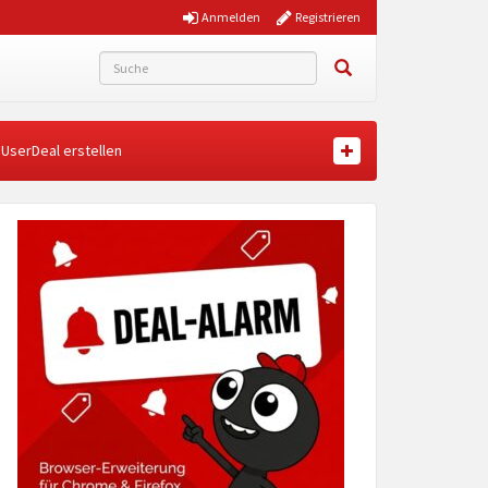
Anmelden
Registrieren
UserDeal erstellen