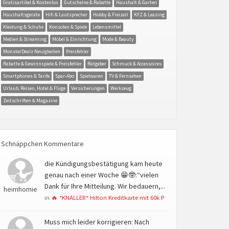
Gratisartikel & Kostenlos
Gutscheine & Rabatte
Haushalt & Garten
Haushaltsgeräte
Hifi & Lautsprecher
Hobby & Freizeit
KFZ & Leasing
Kleidung & Schuhe
Konsolen & Spiele
Lebensmittel
Medien & Streaming
Möbel & Einrichtung
Mode & Beauty
MonsterDealz Neuigkeiten
Preisfehler
Rabatte & Gewinnspiele & Preisfehler
Ratgeber
Schmuck & Accessoires
Smartphones & Tarife
Spar-Abo
Spielwaren
TV & Fernsehen
Urlaub, Reisen, Hotel & Flüge
Versicherungen
Werkzeug
Zeitschriften & Magazine
Schnäppchen Kommentare
die Kündigungsbestätigung kam heute
genau nach einer Woche 😁🤓:“vielen
Dank für Ihre Mitteilung. Wir bedauern,...
heimhomie
in
🔥 *KNALLER* Hilton Kreditkarte mit 60k P
Muss mich leider korrigieren: Nach