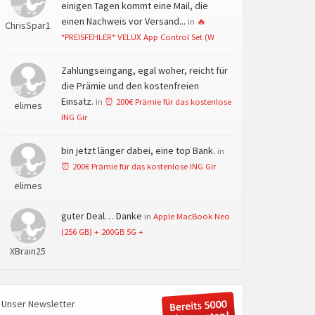
einigen Tagen kommt eine Mail, die
einen Nachweis vor Versand...
in
🔥
ChrisSpar1
*PREISFEHLER* VELUX App Control Set (W
Zahlungseingang, egal woher, reicht für
die Prämie und den kostenfreien
Einsatz.
in
⏰ 200€ Prämie für das kostenlose
elimes
ING Gir
bin jetzt länger dabei, eine top Bank.
in
⏰ 200€ Prämie für das kostenlose ING Gir
elimes
guter Deal… Danke
in
Apple MacBook Neo
(256 GB) + 200GB 5G +
XBrain25
Unser Newsletter