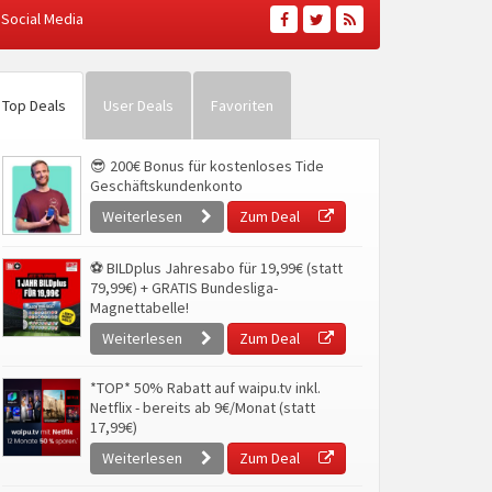
Social Media
Top Deals
User Deals
Favoriten
😎 200€ Bonus für kostenloses Tide
Geschäftskundenkonto
Weiterlesen
Zum Deal
⚽ BILDplus Jahresabo für 19,99€ (statt
79,99€) + GRATIS Bundesliga-
Magnettabelle!
Weiterlesen
Zum Deal
*TOP* 50% Rabatt auf waipu.tv inkl.
Netflix - bereits ab 9€/Monat (statt
17,99€)
Weiterlesen
Zum Deal