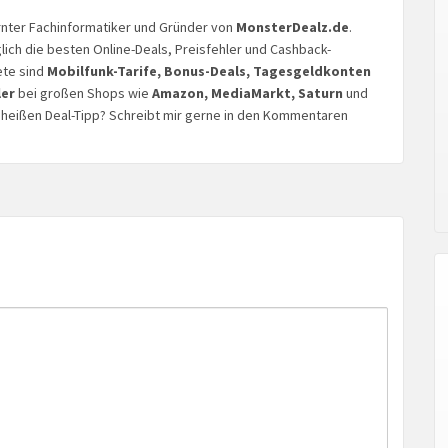
lernter Fachinformatiker und Gründer von
MonsterDealz.de
.
glich die besten Online-Deals, Preisfehler und Cashback-
ete sind
Mobilfunk-Tarife, Bonus-Deals, Tagesgeldkonten
ler
bei großen Shops wie
Amazon, MediaMarkt, Saturn
und
n heißen Deal-Tipp? Schreibt mir gerne in den Kommentaren