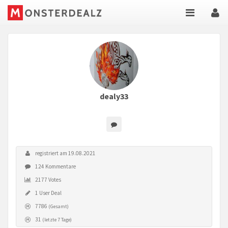
dealy33
registriert am 19.08.2021
124 Kommentare
2177 Votes
1 User Deal
7786
(Gesamt)
31
(letzte 7 Tage)