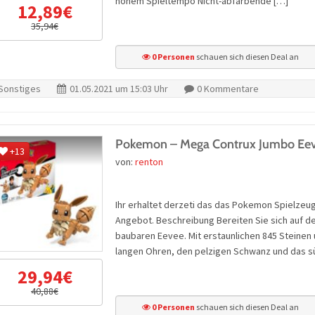
hohem Spieltempo Nicht-abfärbende […]
12,89€
35,94€
0 Personen
schauen sich diesen Deal an
Sonstiges
01.05.2021 um 15:03 Uhr
0 Kommentare
Pokemon – Mega Contrux Jumbo Ee
+13
von:
renton
Ihr erhaltet derzeti das das Pokemon Spielze
Angebot. Beschreibung Bereiten Sie sich auf de
baubaren Eevee. Mit erstaunlichen 845 Steinen 
langen Ohren, den pelzigen Schwanz und das s
29,94€
40,88€
0 Personen
schauen sich diesen Deal an