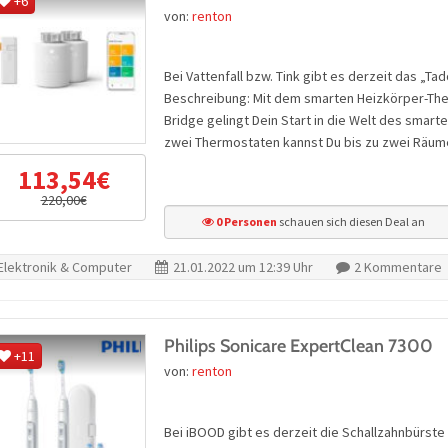
+6
von:
renton
Bei Vattenfall bzw. Tink gibt es derzeit das „T
Beschreibung: Mit dem smarten Heizkörper-Ther
Bridge gelingt Dein Start in die Welt des smart
zwei Thermostaten kannst Du bis zu zwei Räum
113,54€
220,00€
0 Personen
schauen sich diesen Deal an
Elektronik & Computer
21.01.2022 um 12:39 Uhr
2 Kommentare
Philips Sonicare ExpertClean 7300
+11
von:
renton
Bei iBOOD gibt es derzeit die Schallzahnbürste 