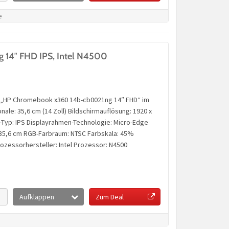
e
14″ FHD IPS, Intel N4500
op „HP Chromebook x360 14b-cb0021ng 14″ FHD“ im
ale: 35,6 cm (14 Zoll) Bildschirmauflösung: 1920 x
l-Typ: IPS Displayrahmen-Technologie: Micro-Edge
: 35,6 cm RGB-Farbraum: NTSC Farbskala: 45%
rozessorhersteller: Intel Prozessor: N4500
Aufklappen
Zum Deal