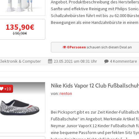
Angebot. Produktbeschreibung des Herstellers 
Sanfte und effektive Reinigung mit Philips Sonic
Schallzahnbürsten führt mit bis zu 62.000 Bür
Bewegungen als eine Handzahnbürste in einem 
135,90€
190,98€
0 Personen
schauen sich diesen Deal an
Elektronik & Computer
23.05.2021 um 08:31 Uhr
4 Kommentare
Nike Kids Vapor 12 Club Fußballschu
+10
von:
renton
Bei Picksport gibt es zur Zeit Kinder-Fußballsch
Fußballschuhe“ im Angebot. Merkmale Artikel fü
Neymar Junior VaporX 12 Kinder Fußballschuh für
eine bequeme Passform und perfekten Sitz Synt