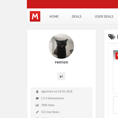
HOME
DEALS
USER DEALS
renton
registriert am 19.04.2018
1713 Kommentare
7896 Votes
522 User Deals