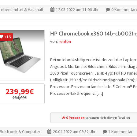
Lebensmittel & Haushalt
12.05.2022 um 11:06 Uhr
0 Kommentar
HP Chromebook x360 14b-cb0021ng 
+16
von:
renton
Bei notebooksbilliger.de ist derzeit der Lapt
Angebot. Merkmale: Bildschirm: Bildschirmdiagon
1080 Pixel Touchscreen: Ja HD-Typ: Full HD Pane
Helligkeit: 250 cd/m² Bildschirmdiagonale (cm)
Prozessor: Prozessorfamilie: Intel® Celeron® P
239,99€
Prozessor-Taktfrequenz: […]
284,00€
0 Personen
schauen sich diesen Deal an
Elektronik & Computer
20.04.2022 um 09:32 Uhr
1 Kommentar