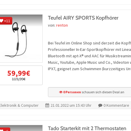
Teufel AIRY SPORTS Kopfhörer
+11
von:
renton
Bei Teufel im Online Shop sind derzeit die Kop
Professioneller In-Ear-Sportkopfhörer mit Line
Bluetooth mit apt-X® und AAC für Musikstreamin
Music, Youtube, Apple Music und Co., Videoton
IPX7, geignet zum Schwimmen (kurzzeitiges Un
59,99€
119,99€
0 Personen
schauen sich diesen Deal an
Elektronik & Computer
21.01.2022 um 15:43 Uhr
0 Kommentare
Tado Starterkit mit 2 Thermostaten