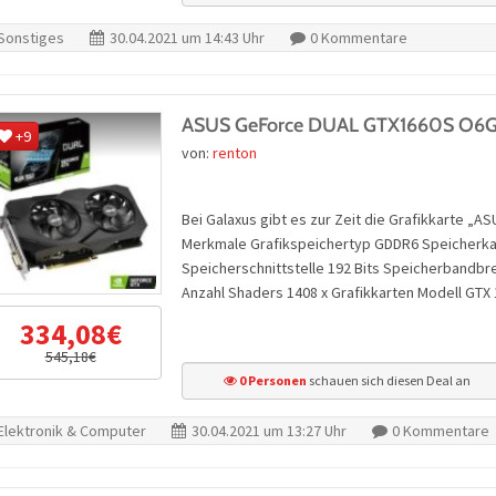
Sonstiges
30.04.2021 um 14:43 Uhr
0 Kommentare
ASUS GeForce DUAL GTX1660S O6
+9
von:
renton
Bei Galaxus gibt es zur Zeit die Grafikkarte 
Merkmale Grafikspeichertyp GDDR6 Speicherkap
Speicherschnittstelle 192 Bits Speicherbandbr
Anzahl Shaders 1408 x Grafikkarten Modell GTX
334,08€
545,18€
0 Personen
schauen sich diesen Deal an
Elektronik & Computer
30.04.2021 um 13:27 Uhr
0 Kommentare