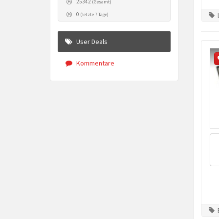
25342
(Gesamt)
0
(letzte 7 Tage)
User Deals
Kommentare