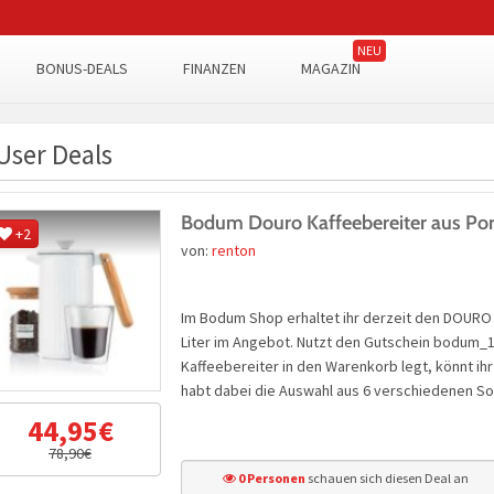
BONUS-DEALS
FINANZEN
MAGAZIN
User Deals
Bodum Douro Kaffeebereiter aus Porze
+2
von:
renton
Im Bodum Shop erhaltet ihr derzeit den DOURO K
Liter im Angebot. Nutzt den Gutschein bodum_1
Kaffeebereiter in den Warenkorb legt, könnt ih
habt dabei die Auswahl aus 6 verschiedenen So
44,95€
78,90€
0 Personen
schauen sich diesen Deal an