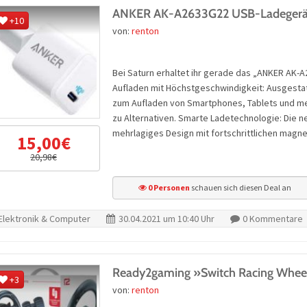
ANKER AK-A2633G22 USB-Ladegerä
+10
von:
renton
Bei Saturn erhaltet ihr gerade das „ANKER AK-
Aufladen mit Höchstgeschwindigkeit: Ausgestat
zum Aufladen von Smartphones, Tablets und mehr
zu Alternativen. Smarte Ladetechnologie: Die 
mehrlagiges Design mit fortschrittlichen mag
15,00€
20,98€
0 Personen
schauen sich diesen Deal an
Elektronik & Computer
30.04.2021 um 10:40 Uhr
0 Kommentare
Ready2gaming »Switch Racing Whee
+3
von:
renton