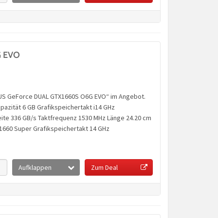
G EVO
„ASUS GeForce DUAL GTX1660S O6G EVO“ im Angebot.
azität 6 GB Grafikspeichertakt i14 GHz
eite 336 GB/s Taktfrequenz 1530 MHz Länge 24.20 cm
 1660 Super Grafikspeichertakt 14 GHz
Aufklappen
Zum Deal