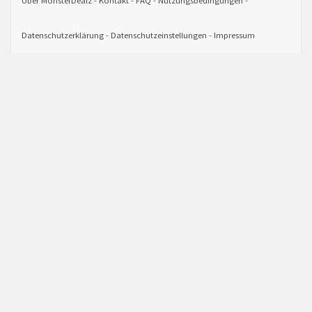
Über MonsterDealz
Kontakt
FAQ
Nutzungsbedingungen
Datenschutzerklärung
Datenschutzeinstellungen
Impressum