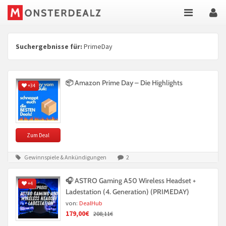
Suchergebnisse für:
PrimeDay
📦 Amazon Prime Day – Die Highlights
+34
Zum Deal
Gewinnspiele & Ankündigungen
2
🎧 ASTRO Gaming A50 Wireless Headset +
+4
Ladestation (4. Generation) (PRIMEDAY)
von:
DealHub
179,00€
208,11€